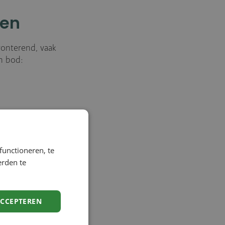
ten
onterend, vaak
n bod:
eter van wordt voor
functioneren, te
uimte voor wat
erden te
ACCEPTEREN