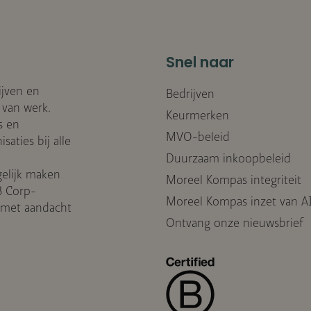
Snel naar
ijven en
Bedrijven
 van werk.
Keurmerken
s en
MVO-beleid
aties bij alle
Duurzaam inkoopbeleid
elijk maken
Moreel Kompas integriteit
B Corp-
Moreel Kompas inzet van A
, met aandacht
Ontvang onze nieuwsbrief