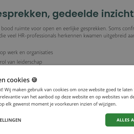
gesprekken, gedeelde inzich
bood ruimte voor open en eerlijke gesprekken. Soms confr
 die veel HR-professionals herkennen kwamen uitgebreid aa
op werk en organisaties
ol van leiderschap
ijkheid van HR als bewaker van mensgericht werken
en cookies 🍪
ensgezindheid: innovatie heeft pas waarde als het werk er b
nt! Wij maken gebruik van cookies om onze website goed te laten 
moet ondersteunen, niet overnemen. Juist daar ontstaat r
 relevantie van het aanbod op deze website en op websites van d
 vakmanschap, betrokkenheid en verbinding.
op elk gewenst moment je voorkeuren inzien of wijzigen.
TELLINGEN
ALLES 
oreel kompas