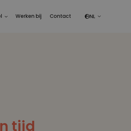
Select your lang
l
Werken bij
Contact
n tijd