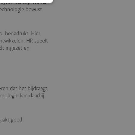
lijven terwijl we AI
 technologie bewust
ol benadrukt. Hier
ntwikkelen. HR speelt
dt ingezet en
eren dat het bijdraagt
nologie kan daarbij
maakt goed