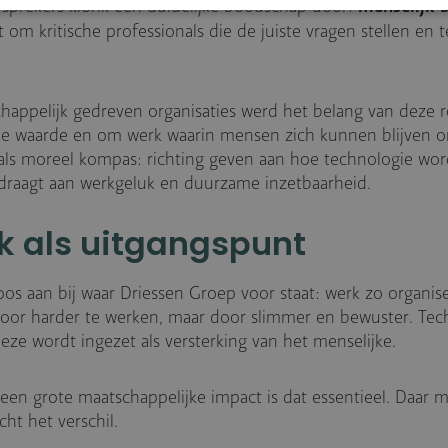
menselijk b
n sprekers klonk een duidelijke boodschap door:
gt om kritische professionals die de juiste vragen stellen en
happelijk gedreven organisaties werd het belang van deze r
ke waarde en om werk waarin mensen zich kunnen blijven o
l als moreel kompas: richting geven aan hoe technologie wor
draagt aan werkgeluk en duurzame inzetbaarheid.
k als uitgangspunt
loos aan bij waar Driessen Groep voor staat: werk zo organis
door harder te werken, maar door slimmer en bewuster. Tech
ze wordt ingezet als versterking van het menselijke.
 een grote maatschappelijke impact is dat essentieel. Daar 
ht het verschil.