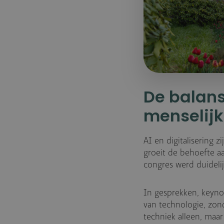
De balans
menselij
AI en digitalisering 
groeit de behoefte a
congres werd duidelij
In gesprekken, keyno
van technologie, zond
techniek alleen, maar