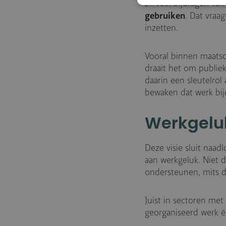
In veel bijdragen va
gebruiken
. Dat vraa
inzetten.
Vooral binnen maatsc
draait het om publie
daarin een sleutelro
bewaken dat werk bij
Werkgelu
Deze visie sluit naad
aan werkgeluk. Niet 
ondersteunen, mits de
Juist in sectoren met
georganiseerd werk éc