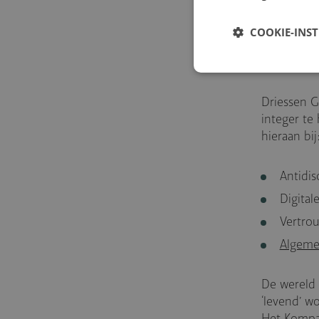
veilige we
misstanden
COOKIE-INS
geldt dan 
samen, op 
Driessen 
integer te
hieraan bij
Antidis
Digital
Vertro
Algeme
De wereld 
‘levend’ 
Het Kompas