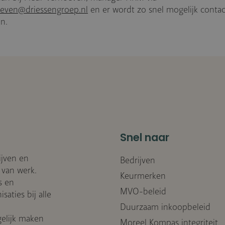
oeven@driessengroep.nl
en er wordt zo snel mogelijk contac
n.
Snel naar
ijven en
Bedrijven
 van werk.
Keurmerken
s en
MVO-beleid
aties bij alle
Duurzaam inkoopbeleid
elijk maken
Moreel Kompas integriteit