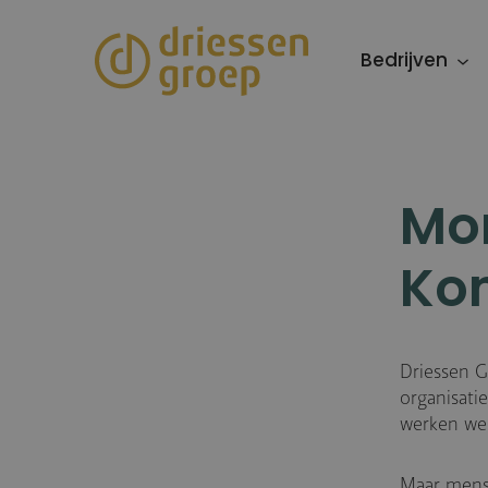
Overslaan
en
Bedrijven
naar
de
inhoud
gaan
Mo
Kom
Driessen G
organisatie
werken we 
Maar mense