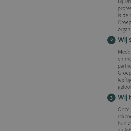
Bij D
profe
is de 
Groep
organi
Wij 
Medew
en me
parti
Groep
leefti
geloo
Wij
Onze 
reken
hun a
en in