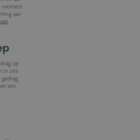
o’n moment
chting aan
 van
ep
edrag op
n in ons
s gedrag
nten om