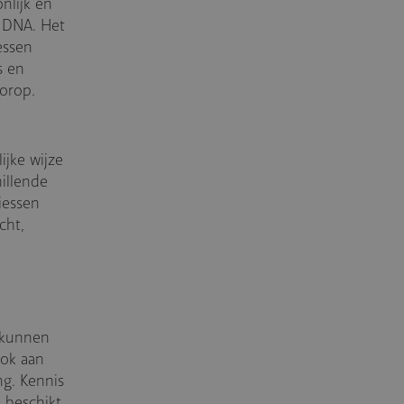
nlijk en
s DNA. Het
essen
s en
oorop.
jke wijze
illende
iessen
cht,
 kunnen
ok aan
g. Kennis
 beschikt,