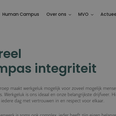
Human Campus
Over ons
MVO
Actuee
reel
pas integriteit
roep maakt werkgeluk mogelijk voor zoveel mogelijk mens
s. Werkgeluk is ons ideaal en onze belangrijkste drijfveer. H
iedere dag met vertrouwen in en respect voor elkaar.
nwerk is soms ook complex, ieder heeft zijn eigen belang