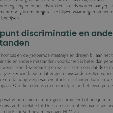
nde regelingen en beleidsstukken, steeds worden aangepas
ent nodig is om integriteit te blijven waarborgen binnen 
 bedrijven.
punt discriminatie en ande
tanden
l Kompas en de genoemde maatregelen dragen bij aan het 
minatie en andere misstanden: voorkomen is beter dan gen
de werkelijkheid weerbarstig en we realiseren ons dat deze 
dige zekerheid bieden dat er geen misstanden zullen voor
 we op de hoogte zijn van eventuele misstanden kunnen we
engaan. Om die reden is er een meldpunt in het leven gero
e op wat voor manier dan ook gediscrimineerd of heb je te 
 misstand in relatie tot Driessen Groep of één van onze be
an bij Fleur Verhoeven, manager HRM via