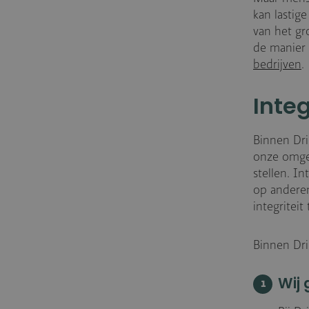
kan lastig
van het gr
de manier
bedrijven
.
Inte
Binnen Dri
onze omgev
stellen. I
op anderen
integritei
Binnen Dri
Wij 