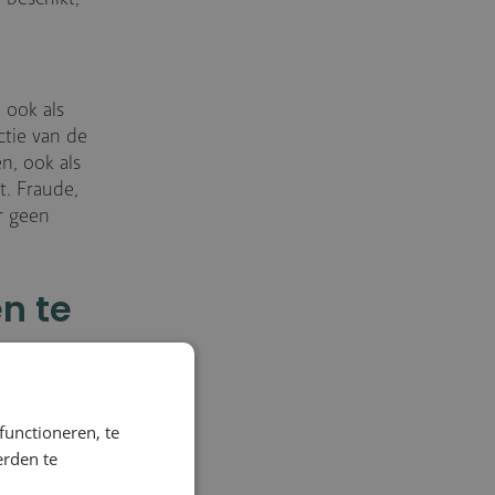
 ook als
tie van de
n, ook als
t. Fraude,
r geen
n te
ebben de
functioneren, te
aken.
erden te
elpen
en we een