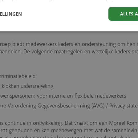
rkomgeving waarin medewerkers dilemma’s, risico’s en mogel
 met elkaar kunnen en durven te bespreken. Zowel intern a
TELLINGEN
ALLES 
ook de richtlijn: bespreken, afspreken, aanspreken. Hiervan 
individueel- maar ook op organisatieniveau.
Groep biedt medewerkers kaders en ondersteuning om hen 
 handelen. De volgende maatregelen en wettelijke kaders dr
:
criminatiebeleid
e klokkenluidersregeling
uwenspersonen: voor interne en flexibele medewerkers
ne Verordening Gegevensbescherming (AVG) / Privacy stat
is continue in ontwikkeling. Dat vraagt om een Moreel Kom
wordt gehouden en kan meebewegen met wat de samenleving
 is dan ook geen statisch document maar zal, net als de