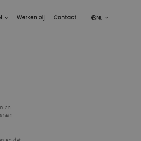
Select your lang
l
Werken bij
Contact
en en
ieraan
en en dat