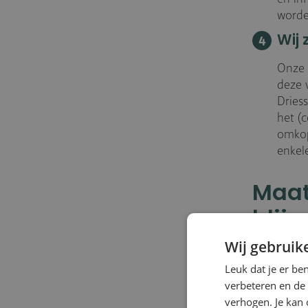
worde
Wij 
Onze 
deze 
Dries
het (
omkop
enkel
Maat
blijv
Wij gebruik
Alle onder
Leuk dat je er be
verantwoor
verbeteren en de
Integritei
verhogen. Je kan 
elkaar hie