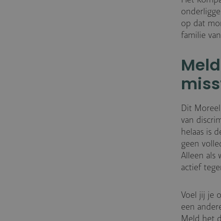
onderligge
op dat mom
familie van
Meld
miss
Dit Moree
van discri
helaas is 
geen volle
Alleen als
actief teg
Voel jij j
een andere
Meld het d