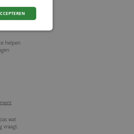
ijke
ls extern
ACCEPTEREN
leren we
te helpen
agen
ement
pas wat
 vraagt.