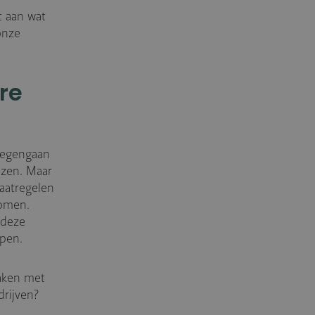
t aan wat
onze
re
tegengaan
ezen. Maar
maatregelen
komen.
 deze
epen.
maken met
drijven?