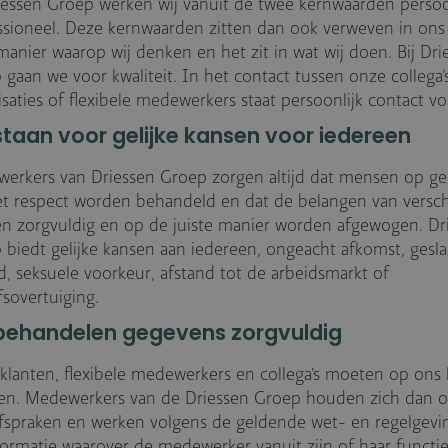
riessen Groep werken wij vanuit de twee kernwaarden persoo
ssioneel. Deze kernwaarden zitten dan ook verweven in on
manier waarop wij denken en het zit in wat wij doen. Bij Dri
 gaan we voor kwaliteit. In het contact tussen onze collega’
saties of flexibele medewerkers staat persoonlijk contact v
staan voor gelijke kansen voor iedereen
erkers van Driessen Groep zorgen altijd dat mensen op geli
t respect worden behandeld en dat de belangen van versch
jen zorgvuldig en op de juiste manier worden afgewogen. Dr
 biedt gelijke kansen aan iedereen, ongeacht afkomst, gesla
jd, seksuele voorkeur, afstand tot de arbeidsmarkt of
fsovertuiging.
 behandelen gegevens zorgvuldig
klanten, flexibele medewerkers en collega’s moeten op ons
en. Medewerkers van de Driessen Groep houden zich dan o
fspraken en werken volgens de geldende wet- en regelgevin
formatie waarover de medewerker vanuit zijn of haar functie