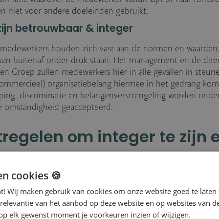
n niet voor andere doeleinden gebruikt.
zijn betrouwbaar & integer
medewerkers houden zich vast aan de normen en waarden,
van buitenaf onder druk staan. Het management en de direc
sen Groep zullen medewerkers hier in alle gevallen in steune
commercieel) organisatiebelang hiermee in het gedrang kom
ing, discriminatie en belangenverstrengeling worden onde
e omstandigheid geaccepteerd.
regelen om integer te zijn e
en
en cookies 🍪
delen van de familie van bedrijven en hun medewerkers h
nt! Wij maken gebruik van cookies om onze website goed te laten 
delijkheid om de integriteit binnen Driessen Groep te bew
 relevantie van het aanbod op deze website en op websites van d
t werkt door in alle onderdelen van Driessen Groep en we h
op elk gewenst moment je voorkeuren inzien of wijzigen.
r continue scherp op te blijven. Om dit te stimuleren creër