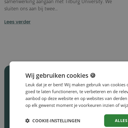
samenwerking aangaan met Tilburg University. We
sluiten ons aan bij twee…
Lees verder
Wij gebruiken cookies 🍪
Blijf op de hoogte van
Leuk dat je er bent! Wij maken gebruik van cookies
goed te laten functioneren, te verbeteren en de rele
de laatste
aanbod op deze website en op websites van derden 
ontwikkelingen
op elk gewenst moment je voorkeuren inzien of wijz
Wil jij op de hoogte blijven van alle
COOKIE-INSTELLINGEN
ALLES
ontwikkelingen binnen Driessen Groep?