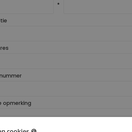
tie
res
nnummer
e opmerking
en cookies 🍪