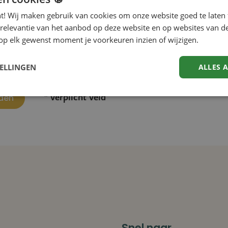
nt! Wij maken gebruik van cookies om onze website goed te laten 
 relevantie van het aanbod op deze website en op websites van d
op elk gewenst moment je voorkeuren inzien of wijzigen.
en Groep mag mij via e-mail informeren over relevante
kelingen, publicaties en evenementen.
TELLINGEN
ALLES 
* verplicht veld