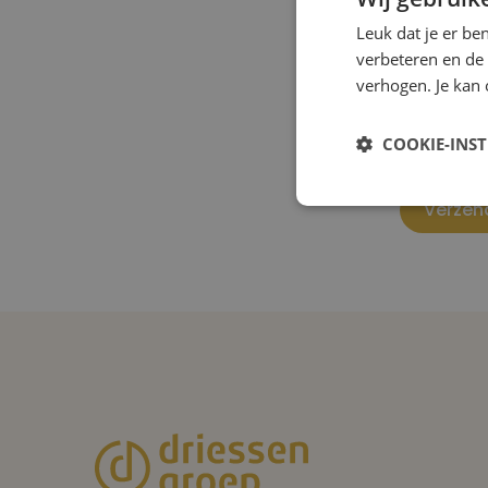
Leuk dat je er be
verbeteren en de
verhogen. Je kan 
Driess
ontwik
COOKIE-INS