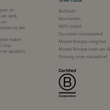
Snel naar
ijven en
Bedrijven
 van werk.
Keurmerken
s en
MVO-beleid
aties bij alle
Duurzaam inkoopbeleid
elijk maken
Moreel Kompas integriteit
B Corp-
Moreel Kompas inzet van A
, met aandacht
Ontvang onze nieuwsbrief