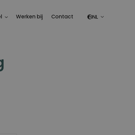
Select your lang
l
Werken bij
Contact
g