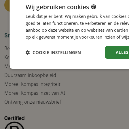
Wij gebruiken cookies 🍪
Leuk dat je er bent! Wij maken gebruik van cookies
Facebook
Instagram
LinkedIn
YouTube
goed te laten functioneren, te verbeteren en de rele
aanbod op deze website en op websites van derden 
Snel naar
op elk gewenst moment je voorkeuren inzien of wijz
Bedrijven
COOKIE-INSTELLINGEN
ALLES
Keurmerken
MVO-beleid
Duurzaam inkoopbeleid
Moreel Kompas integriteit
Moreel Kompas inzet van AI
Ontvang onze nieuwsbrief