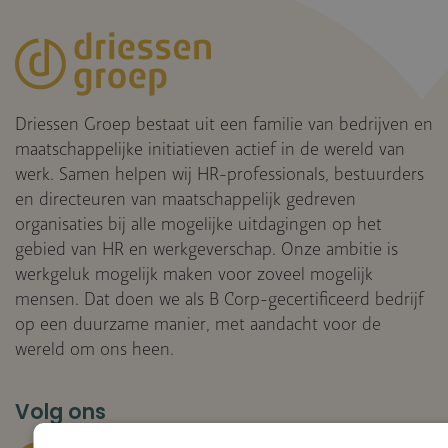
Driessen Groep bestaat uit een familie van bedrijven en
maatschappelijke initiatieven actief in de wereld van
werk. Samen helpen wij HR-professionals, bestuurders
en directeuren van maatschappelijk gedreven
organisaties bij alle mogelijke uitdagingen op het
gebied van HR en werkgeverschap. Onze ambitie is
werkgeluk mogelijk maken voor zoveel mogelijk
mensen. Dat doen we als B Corp-gecertificeerd bedrijf
op een duurzame manier, met aandacht voor de
wereld om ons heen.
Volg ons