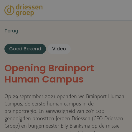
Overslaan
en
naar
de
Terug
inhoud
gaan
Goed Bekend
Video
Opening Brainport
Human Campus
Op 29 september 2021 openden we Brainport Human
Campus, de eerste human campus in de
brainportregio. In aanwezigheid van zo’n 100
genodigden proostten Jeroen Driessen (CEO Driessen
Groep) en burgemeester Elly Blanksma op de missie