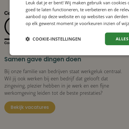
Leuk dat je er bent! Wij maken gebruik van cookies
goed te laten functioneren, te verbeteren en de rele
aanbod op deze website en op websites van derden 
op elk gewenst moment je voorkeuren inzien of wijz
COOKIE-INSTELLINGEN
ALLES
Samen gave dingen doen
Bij onze familie van bedrijven staat werkgeluk centraal.
Wil jij ook werken bij een bedrijf dat gelooft dat
zingeving, plezier hebben in je werk en een fijne
werkomgeving leiden tot de beste prestaties?
Bekijk vacatures