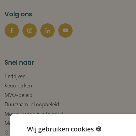
Volg ons
Facebook
Instagram
LinkedIn
YouTube
Snel naar
Bedrijven
Keurmerken
MVO-beleid
Duurzaam inkoopbeleid
Moreel Kompas integriteit
Moreel Kompas inzet van AI
Wij gebruiken cookies 🍪
Ontvang onze nieuwsbrief