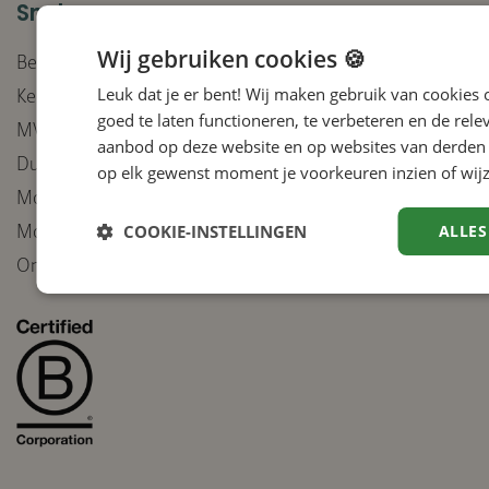
Snel naar
Wij gebruiken cookies 🍪
Bedrijven
Leuk dat je er bent! Wij maken gebruik van cookies
Keurmerken
goed te laten functioneren, te verbeteren en de rele
MVO-beleid
aanbod op deze website en op websites van derden 
Duurzaam inkoopbeleid
op elk gewenst moment je voorkeuren inzien of wijz
Moreel Kompas integriteit
COOKIE-INSTELLINGEN
ALLES
Moreel Kompas inzet van AI
Ontvang onze nieuwsbrief