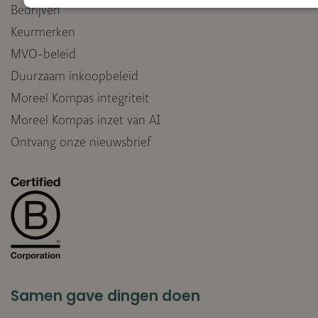
Bedrijven
Keurmerken
MVO-beleid
Duurzaam inkoopbeleid
Moreel Kompas integriteit
Moreel Kompas inzet van AI
Ontvang onze nieuwsbrief
Samen gave dingen doen