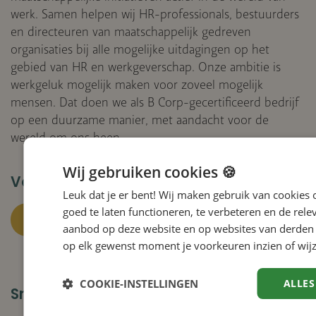
werk. Samen helpen wij HR-professionals, bestuurders
en directeuren van maatschappelijk gedreven
organisaties bij alle mogelijke uitdagingen op het
gebied van HR en werkgeverschap. Onze ambitie is
werkgeluk mogelijk maken voor zoveel mogelijk
mensen. Dat doen we als B Corp-gecertificeerd bedrijf
op een duurzame manier, met aandacht voor de
wereld om ons heen.
Wij gebruiken cookies 🍪
Volg ons
Leuk dat je er bent! Wij maken gebruik van cookies
goed te laten functioneren, te verbeteren en de rele
aanbod op deze website en op websites van derden 
op elk gewenst moment je voorkeuren inzien of wijz
Facebook
Instagram
LinkedIn
YouTube
COOKIE-INSTELLINGEN
ALLES
Snel naar