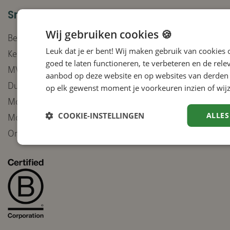
Snel naar
Wij gebruiken cookies 🍪
Bedrijven
Leuk dat je er bent! Wij maken gebruik van cookies
Keurmerken
goed te laten functioneren, te verbeteren en de rele
MVO-beleid
aanbod op deze website en op websites van derden 
Duurzaam inkoopbeleid
op elk gewenst moment je voorkeuren inzien of wijz
Moreel Kompas integriteit
COOKIE-INSTELLINGEN
ALLES
Moreel Kompas inzet van AI
Ontvang onze nieuwsbrief