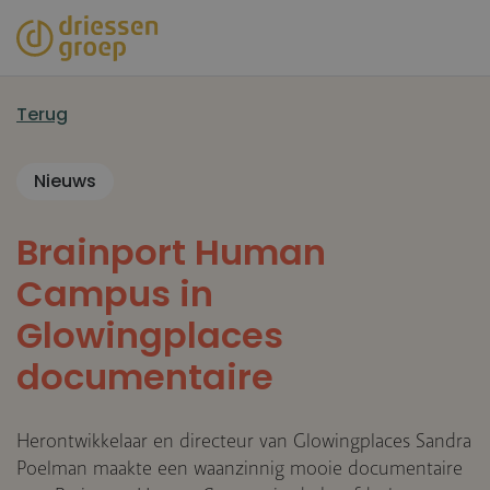
Overslaan
en
naar
de
Terug
inhoud
gaan
Nieuws
Brainport Human
Campus in
Glowingplaces
documentaire
Herontwikkelaar en directeur van Glowingplaces Sandra
Poelman maakte een waanzinnig mooie documentaire