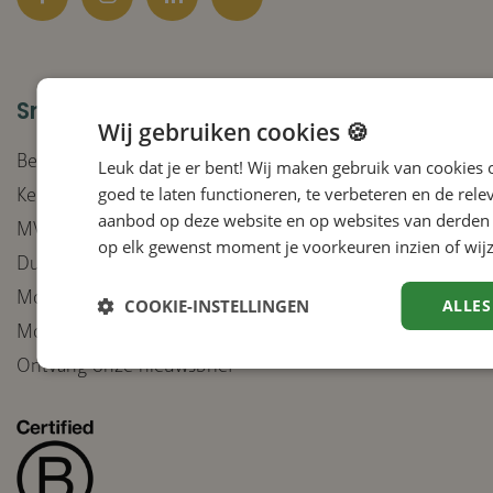
Facebook
Instagram
LinkedIn
YouTube
Snel naar
Wij gebruiken cookies 🍪
Bedrijven
Leuk dat je er bent! Wij maken gebruik van cookies
goed te laten functioneren, te verbeteren en de rele
Keurmerken
aanbod op deze website en op websites van derden 
MVO-beleid
op elk gewenst moment je voorkeuren inzien of wijz
Duurzaam inkoopbeleid
Moreel Kompas integriteit
COOKIE-INSTELLINGEN
ALLES
Moreel Kompas inzet van AI
Ontvang onze nieuwsbrief