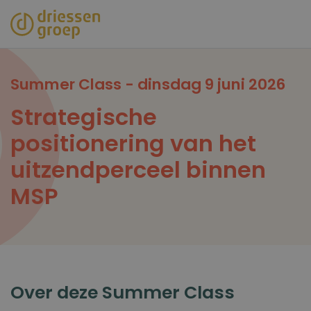
Overslaan
en
naar
de
inhoud
Summer Class - dinsdag 9 juni 2026
gaan
Strategische
positionering van het
uitzendperceel binnen
MSP
Over deze Summer Class