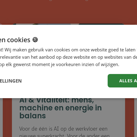
donderdag 20 augustus
en cookies 🍪
nt! Wij maken gebruik van cookies om onze website goed te laten 
 relevantie van het aanbod op deze website en op websites van d
op elk gewenst moment je voorkeuren inzien of wijzigen.
TELLINGEN
ALLES 
AI & Vitaliteit: mens,
machine en energie in
balans
Voor de één is AI op de werkvloer een
nieuwe superkracht. Voor de ander een