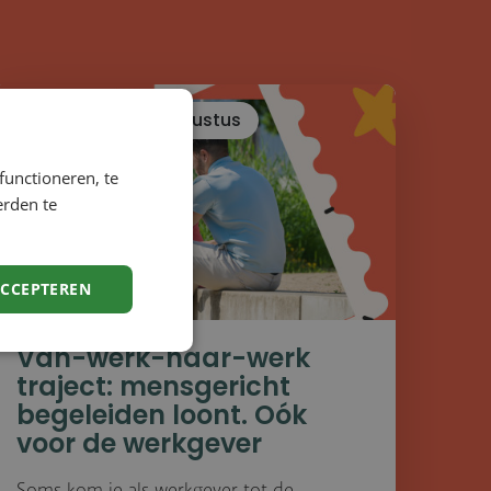
donderdag 27 augustus
functioneren, te
erden te
ACCEPTEREN
Van-werk-naar-werk
traject: mensgericht
begeleiden loont. Oók
voor de werkgever
Soms kom je als werkgever tot de