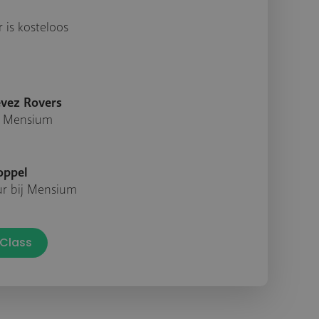
 is kosteloos
évez Rovers
j Mensium
oppel
ur bij Mensium
Class