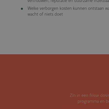
vertrouwen, reputatie en duurzame inzetbaa
Welke verborgen kosten kunnen ontstaan wa
wacht of niets doet
Zin in een frisse do
programma en boos