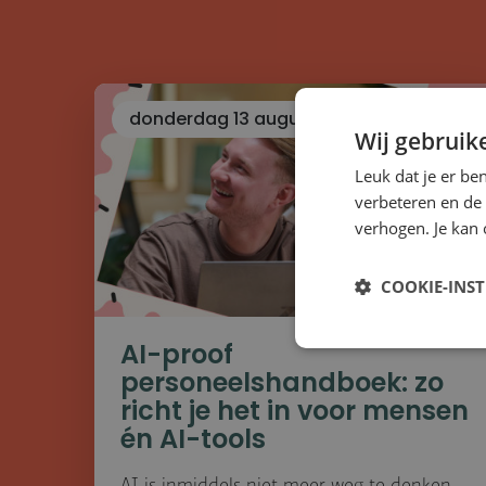
donderdag 13 augustus
Wij gebruik
Leuk dat je er be
verbeteren en de
verhogen. Je kan 
COOKIE-INS
AI-proof
personeelshandboek: zo
richt je het in voor mensen
én AI-tools
AI is inmiddels niet meer weg te denken