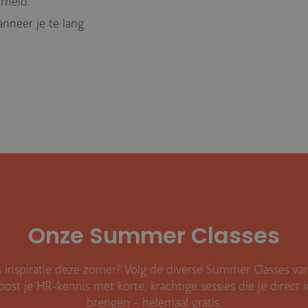
rheid.
nneer je te lang
Onze Summer Classes
sis inspiratie deze zomer? Volg de diverse Summer Classes 
t je HR-kennis met korte, krachtige sessies die je direct i
brengen - helemaal gratis.