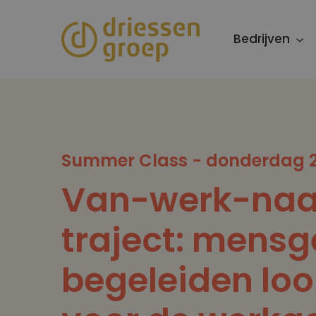
Overslaan
en
Bedrijven
naar
de
inhoud
gaan
Summer Class - donderdag 2
Van-werk-naa
traject: mensg
begeleiden loo