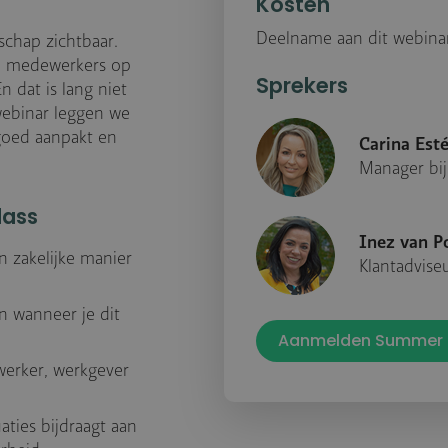
Kosten
Deelname aan dit webinar
rschap zichtbaar.
je medewerkers op
Sprekers
 dat is lang niet
webinar leggen we
 goed aanpakt en
Carina Est
Manager bi
lass
Inez van P
 zakelijke manier
Klantadvise
n wanneer je dit
Aanmelden Summer 
werker, werkgever
aties bijdraagt aan