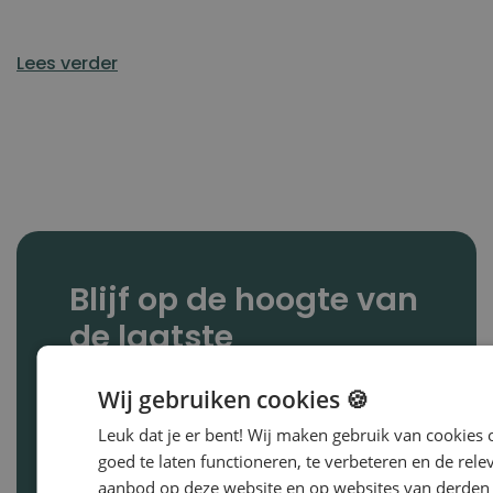
Lees verder
Blijf op de hoogte van
de laatste
ontwikkelingen
Wij gebruiken cookies 🍪
Wil jij op de hoogte blijven van alle
Leuk dat je er bent! Wij maken gebruik van cookies
ontwikkelingen binnen Driessen Groep?
goed te laten functioneren, te verbeteren en de rele
En de nieuwste whitepapers,
aanbod op deze website en op websites van derden 