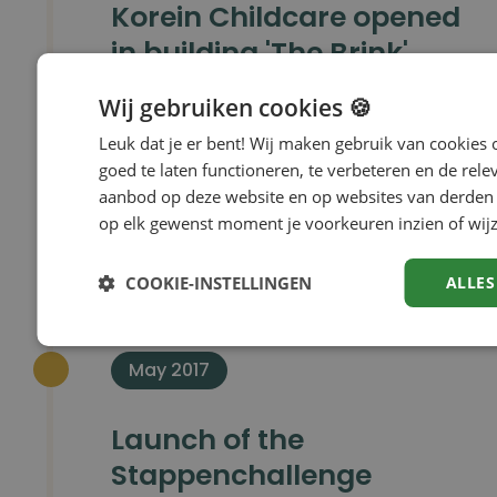
Korein Childcare opened
in building 'The Brink'
Wij gebruiken cookies 🍪
We are opening Korein Kinderopvang in
our building 'The Brink'. This daycare
Leuk dat je er bent! Wij maken gebruik van cookies
provides a safe and stimulating
goed te laten functioneren, te verbeteren en de rele
environment for children while
aanbod op deze website en op websites van derden 
op elk gewenst moment je voorkeuren inzien of wijz
supporting our colleagues in combining
work and home life, in a sustainable and
COOKIE-INSTELLINGEN
ALLES
healthy working environment.
May 2017
Launch of the
Stappenchallenge