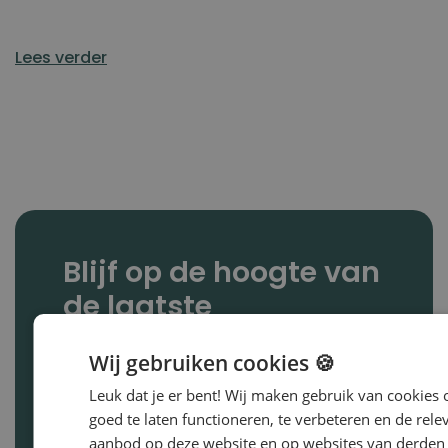
Lees verder
Blijf op de hoogte van
de laatste
ontwikkelingen
Wij gebruiken cookies 🍪
Wil jij op de hoogte blijven van alle
Leuk dat je er bent! Wij maken gebruik van cookies
ontwikkelingen binnen Driessen Groep?
goed te laten functioneren, te verbeteren en de rele
En de nieuwste whitepapers,
aanbod op deze website en op websites van derden 